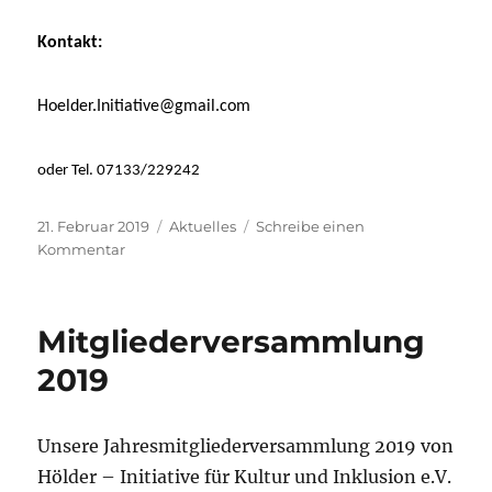
Kontakt:
Hoelder.Initiative@gmail.com
oder Tel. 07133/229242
Veröffentlicht
Kategorien
21. Februar 2019
Aktuelles
Schreibe einen
am
zu
Kommentar
Ehrenamtliche
gesucht
–
Mitgliederversammlung
Volunteers
wanted!
2019
Unsere Jahresmitgliederversammlung 2019 von
Hölder – Initiative für Kultur und Inklusion e.V.