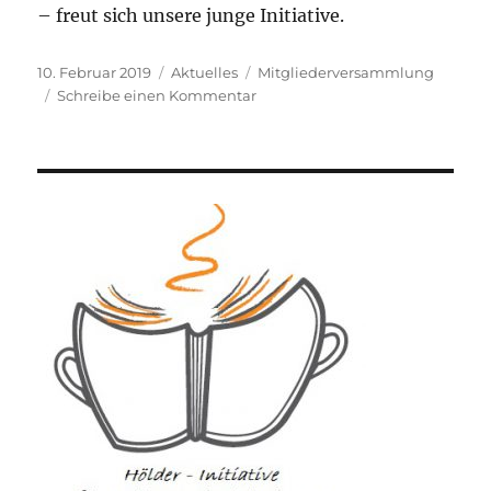
– freut sich unsere junge Initiative.
Veröffentlicht
Kategorien
Schlagwörter
10. Februar 2019
Aktuelles
Mitgliederversammlung
am
zu
Schreibe einen Kommentar
Mitgliederversammlung
2019