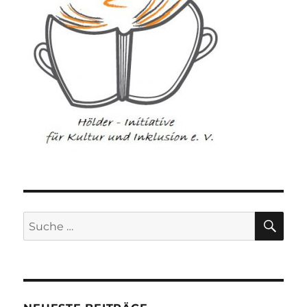
SU
Suche
nach: