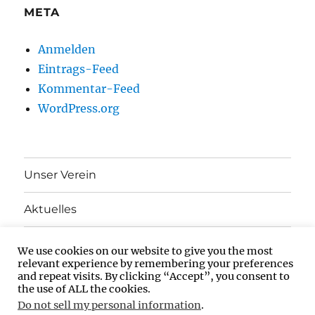
META
Anmelden
Eintrags-Feed
Kommentar-Feed
WordPress.org
Unser Verein
Aktuelles
Interessante Links zu Inklusion und Teilhabe
We use cookies on our website to give you the most
relevant experience by remembering your preferences
and repeat visits. By clicking “Accept”, you consent to
Impressum
the use of ALL the cookies.
Do not sell my personal information
.