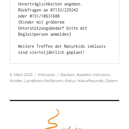
Unverträglichkeiten angeben. 

Rückfragen an 07133/229242 

oder 0151/10631688

(Kinder mit größerem 
Unterstützungsbedarf bitte mit 
Begleitperson anmelden) 

Weitere Treffen der Naturkids inklusiv 
Veröffentlicht
Kategorien
Schlagwörter
6. März 2023
Inklusion
Backen
,
Basteln
,
Inklusion
,
am
Kinder
,
Landkreis Heilbronn
,
Natur
,
Naturfreunde
,
Ostern