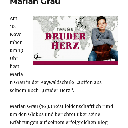
Marian Grau
Grau
am
10.11.2018
Am
in
10.
Lauffen
Nove
mber
um 19
Uhr
liest
Maria
n Grau in der Kaywaldschule Lauffen aus
seinem Buch „Bruder Herz“.
Marian Grau (16 J.) reist leidenschaftlich rund
um den Globus und berichtet über seine
Erfahrungen auf seinem erfolgreichen Blog