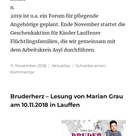
n.
2019 ist u.a. ein Forum für pflegende
Angehörige geplant. Ende November startet die
Geschenkaktion für Kinder Lauffener
Flüchtlingsfamilien, die wir gemeinsam mit
dem Arbeitskreis Asyl durchführen.
Veröffentlicht
Kategorien
11. November 2018
Aktuelles
Schreibe einen
am
zu
Kommentar
Lesung
mit
Marian
Bruderherz – Lesung von Marian Grau
Grau
ein
am 10.11.2018 in Lauffen
voller
Erfolg