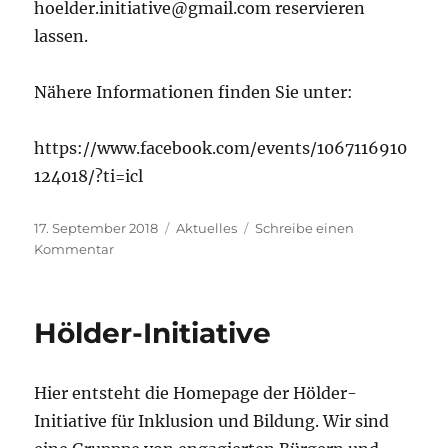
hoelder.initiative@gmail.com reservieren
lassen.
Nähere Informationen finden Sie unter:
https://www.facebook.com/events/1067116910
124018/?ti=icl
Veröffentlicht
Kategorien
17. September 2018
Aktuelles
Schreibe einen
am
zu
Kommentar
Lesung
von
Reiseblogger
Hölder-Initiative
Marian
Grau
Hier entsteht die Homepage der Hölder-
Initiative für Inklusion und Bildung. Wir sind