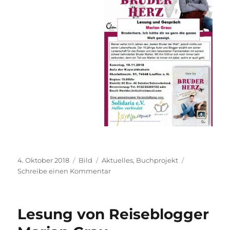
Veröffentlicht
Format
Kategorien
4. Oktober 2018
Bild
Aktuelles
,
Buchprojekt
am
zu
Schreibe einen Kommentar
Bruderherz
–
Lesung
Lesung von Reiseblogger
von
Marian