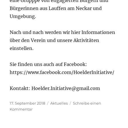
eine Grupppe von engagierten Bürgern und
Bürgerinnen aus Lauffen am Neckar und
Umgebung.
Nach und nach werden wir hier Informationen
über den Verein und unsere Aktivitäten
einstellen.
Sie finden uns auch auf Facebook:
https://www.facebook.com/HoelderInitiative/
Kontakt: Hoelder.Initiative@gmail.com
Veröffentlicht
Kategorien
17. September 2018
Aktuelles
Schreibe einen
am
zu
Kommentar
Hölder-
Initiative