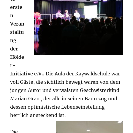
erste
n
Veran
staltu
ng
der
Hölde
r-
Initiative e.V..
Die Aula der Kaywaldschule war
voll Gäste, die sichtlich bewegt waren von dem
jungen Autor und verwaisten Geschwisterkind
Marian Grau , der alle in seinen Bann zog und
dessen optimistische Lebenseinstellung
herrlich ansteckend is
t.
Die