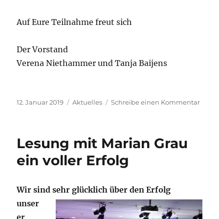
Auf Eure Teilnahme freut sich
Der Vorstand
Verena Niethammer und Tanja Baijens
Veröffentlicht
Kategorien
zu
12. Januar 2019
Aktuelles
Schreibe einen Kommentar
am
Mitgl
am
Samst
Lesung mit Marian Grau
2.
Febru
ein voller Erfolg
2019
Wir sind sehr glücklich über d
en Erfolg
unser
er