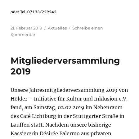
oder Tel. 07133/229242
Veröffentlicht
Kategorien
21. Februar 2019
Aktuelles
Schreibe einen
am
zu
Kommentar
Ehrenamtliche
gesucht
–
Mitgliederversammlung
Volunteers
wanted!
2019
Unsere Jahresmitgliederversammlung 2019 von
Hölder – Initiative für Kultur und Inklusion e.V.
fand, am Samstag, 02.02.2019 im Nebenraum
des Café Lichtburg in der Stuttgarter Straße in
Lauffen statt. Nachdem unsere bisherige
Kassiererin Désirée Palermo aus privaten