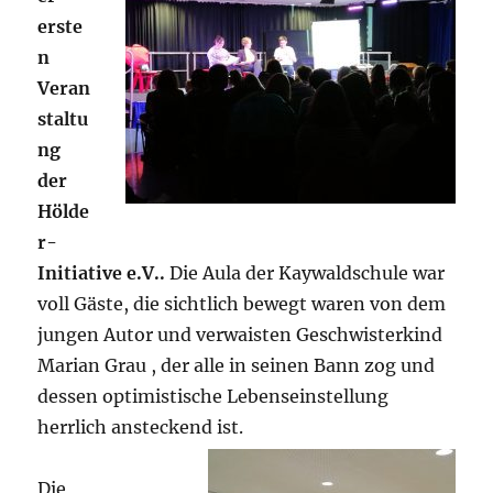
erste
n
Veran
staltu
ng
der
Hölde
r-
Initiative e.V..
Die Aula der Kaywaldschule war
voll Gäste, die sichtlich bewegt waren von dem
jungen Autor und verwaisten Geschwisterkind
Marian Grau , der alle in seinen Bann zog und
dessen optimistische Lebenseinstellung
herrlich ansteckend is
t.
Die