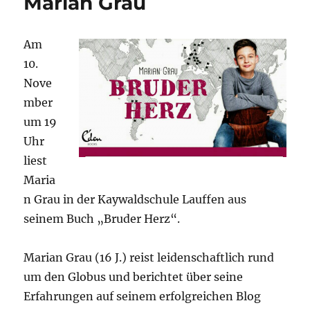
Marian Grau
Grau
am
10.11.2018
Am
in
10.
Lauffen
Nove
mber
um 19
Uhr
liest
Maria
n Grau in der Kaywaldschule Lauffen aus
seinem Buch „Bruder Herz“.
Marian Grau (16 J.) reist leidenschaftlich rund
um den Globus und berichtet über seine
Erfahrungen auf seinem erfolgreichen Blog