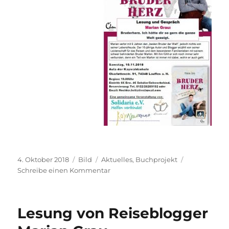
Veröffentlicht
Format
Kategorien
4. Oktober 2018
Bild
Aktuelles
,
Buchprojekt
am
zu
Schreibe einen Kommentar
Bruderherz
–
Lesung
Lesung von Reiseblogger
von
Marian