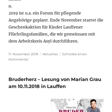
n.
2019 ist u.a. ein Forum für pflegende
Angehörige geplant. Ende November startet die
Geschenkaktion für Kinder Lauffener
Flüchtlingsfamilien, die wir gemeinsam mit
dem Arbeitskreis Asyl durchführen.
Veröffentlicht
Kategorien
11. November 2018
Aktuelles
Schreibe einen
am
zu
Kommentar
Lesung
mit
Marian
Bruderherz – Lesung von Marian Grau
Grau
ein
am 10.11.2018 in Lauffen
voller
Erfolg