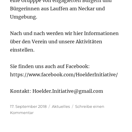
eine Grupppe von engagierten Bürgern und
Bürgerinnen aus Lauffen am Neckar und
Umgebung.
Nach und nach werden wir hier Informationen
über den Verein und unsere Aktivitäten
einstellen.
Sie finden uns auch auf Facebook:
https://www.facebook.com/HoelderInitiative/
Kontakt: Hoelder.Initiative@gmail.com
Veröffentlicht
Kategorien
17. September 2018
Aktuelles
Schreibe einen
am
zu
Kommentar
Hölder-
Initiative