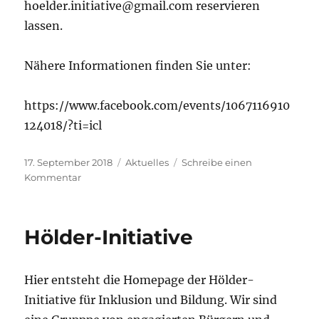
hoelder.initiative@gmail.com reservieren
lassen.
Nähere Informationen finden Sie unter:
https://www.facebook.com/events/1067116910
124018/?ti=icl
Veröffentlicht
Kategorien
17. September 2018
Aktuelles
Schreibe einen
am
zu
Kommentar
Lesung
von
Reiseblogger
Hölder-Initiative
Marian
Grau
Hier entsteht die Homepage der Hölder-
Initiative für Inklusion und Bildung. Wir sind