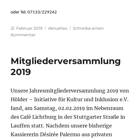
oder Tel. 07133/229242
Veröffentlicht
Kategorien
21. Februar 2019
Aktuelles
Schreibe einen
am
zu
Kommentar
Ehrenamtliche
gesucht
–
Mitgliederversammlung
Volunteers
wanted!
2019
Unsere Jahresmitgliederversammlung 2019 von
Hölder – Initiative für Kultur und Inklusion e.V.
fand, am Samstag, 02.02.2019 im Nebenraum
des Café Lichtburg in der Stuttgarter Straße in
Lauffen statt. Nachdem unsere bisherige
Kassiererin Désirée Palermo aus privaten