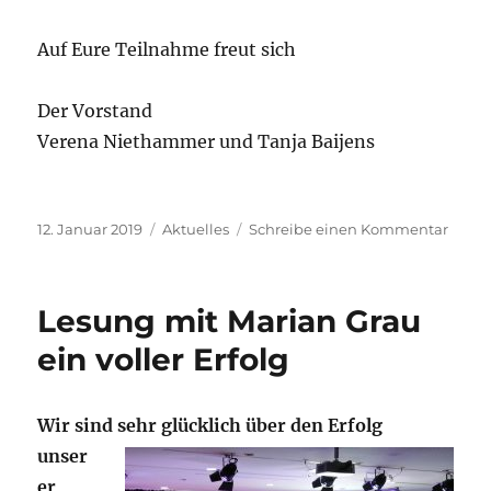
Auf Eure Teilnahme freut sich
Der Vorstand
Verena Niethammer und Tanja Baijens
Veröffentlicht
Kategorien
zu
12. Januar 2019
Aktuelles
Schreibe einen Kommentar
am
Mitgl
am
Samst
Lesung mit Marian Grau
2.
Febru
ein voller Erfolg
2019
Wir sind sehr glücklich über d
en Erfolg
unser
er