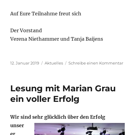
Auf Eure Teilnahme freut sich
Der Vorstand
Verena Niethammer und Tanja Baijens
Veröffentlicht
Kategorien
zu
12. Januar 2019
Aktuelles
Schreibe einen Kommentar
am
Mitgl
am
Samst
Lesung mit Marian Grau
2.
Febru
ein voller Erfolg
2019
Wir sind sehr glücklich über d
en Erfolg
unser
er