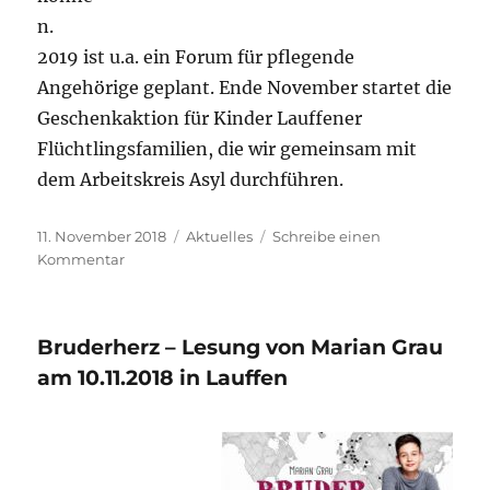
n.
2019 ist u.a. ein Forum für pflegende
Angehörige geplant. Ende November startet die
Geschenkaktion für Kinder Lauffener
Flüchtlingsfamilien, die wir gemeinsam mit
dem Arbeitskreis Asyl durchführen.
Veröffentlicht
Kategorien
11. November 2018
Aktuelles
Schreibe einen
am
zu
Kommentar
Lesung
mit
Marian
Bruderherz – Lesung von Marian Grau
Grau
ein
am 10.11.2018 in Lauffen
voller
Erfolg