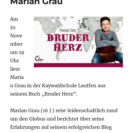
Marian Grau
Grau
am
10.11.2018
Am
in
10.
Lauffen
Nove
mber
um 19
Uhr
liest
Maria
n Grau in der Kaywaldschule Lauffen aus
seinem Buch „Bruder Herz“.
Marian Grau (16 J.) reist leidenschaftlich rund
um den Globus und berichtet über seine
Erfahrungen auf seinem erfolgreichen Blog