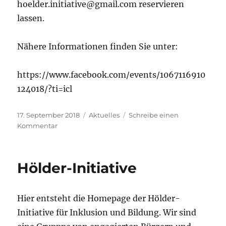
hoelder.initiative@gmail.com reservieren
lassen.
Nähere Informationen finden Sie unter:
https://www.facebook.com/events/1067116910
124018/?ti=icl
Veröffentlicht
Kategorien
17. September 2018
Aktuelles
Schreibe einen
am
zu
Kommentar
Lesung
von
Reiseblogger
Hölder-Initiative
Marian
Grau
Hier entsteht die Homepage der Hölder-
Initiative für Inklusion und Bildung. Wir sind