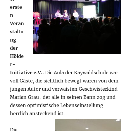
erste
n
Veran
staltu
ng
der
Hölde
r-
Initiative e.V..
Die Aula der Kaywaldschule war
voll Gäste, die sichtlich bewegt waren von dem
jungen Autor und verwaisten Geschwisterkind
Marian Grau , der alle in seinen Bann zog und
dessen optimistische Lebenseinstellung
herrlich ansteckend is
t.
Die