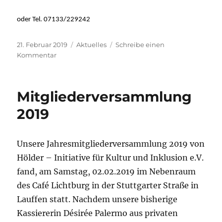
oder Tel. 07133/229242
Veröffentlicht
Kategorien
21. Februar 2019
Aktuelles
Schreibe einen
am
zu
Kommentar
Ehrenamtliche
gesucht
–
Mitgliederversammlung
Volunteers
wanted!
2019
Unsere Jahresmitgliederversammlung 2019 von
Hölder – Initiative für Kultur und Inklusion e.V.
fand, am Samstag, 02.02.2019 im Nebenraum
des Café Lichtburg in der Stuttgarter Straße in
Lauffen statt. Nachdem unsere bisherige
Kassiererin Désirée Palermo aus privaten