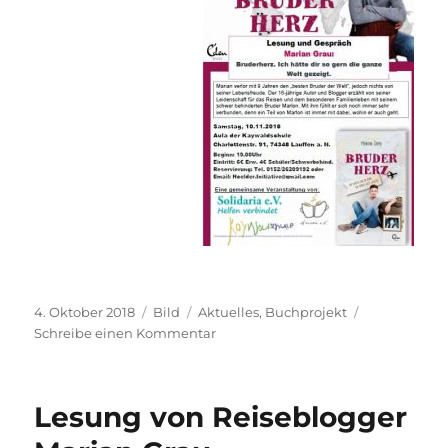
Veröffentlicht
Format
Kategorien
4. Oktober 2018
Bild
Aktuelles
,
Buchprojekt
am
zu
Schreibe einen Kommentar
Bruderherz
–
Lesung
Lesung von Reiseblogger
von
Marian