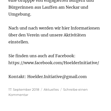
eine Grupppe von engagierten Bürgern und
Bürgerinnen aus Lauffen am Neckar und
Umgebung.
Nach und nach werden wir hier Informationen
über den Verein und unsere Aktivitäten
einstellen.
Sie finden uns auch auf Facebook:
https://www.facebook.com/HoelderInitiative/
Kontakt: Hoelder.Initiative@gmail.com
Veröffentlicht
Kategorien
17. September 2018
Aktuelles
Schreibe einen
am
zu
Kommentar
Hölder-
Initiative