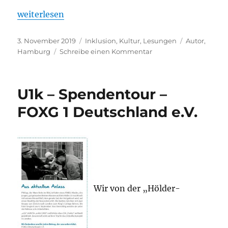
„Arnold Schnittger liest in der Lauffener Lichtburg
weiterlesen
Veröffentlicht
Kategorien
Schlagwörte
3. November 2019
Inklusion
,
Kultur
,
Lesungen
Autor
,
am
zu
Hamburg
Schreibe einen Kommentar
Arnold
Schnittger
liest
U1k – Spendentour –
in
der
FOXG 1 Deutschland e.V.
Lauffener
Lichtburg
Wir von der „Hölder-