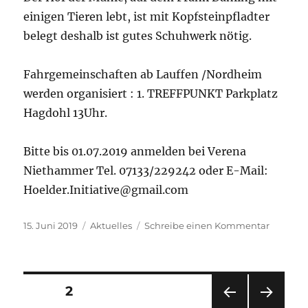
einigen Tieren lebt, ist mit Kopfsteinpfladter
belegt deshalb ist gutes Schuhwerk nötig.
Fahrgemeinschaften ab Lauffen /Nordheim
werden organisiert : 1. TREFFPUNKT Parkplatz
Hagdohl 13Uhr.
Bitte bis 01.07.2019 anmelden bei Verena
Niethammer Tel. 07133/229242 oder E-Mail:
Hoelder.Initiative@gmail.com
Veröffentlicht
Kategorien
zu
15. Juni 2019
Aktuelles
Schreibe einen Kommentar
am
Einladu
zum
Ausflug
von
Seitennummerierung
SEITE
2
Hölder