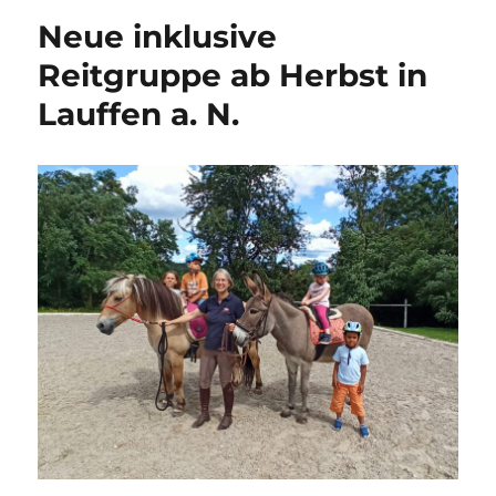
Ausleih
Neue inklusive
wieder
möglich
Reitgruppe ab Herbst in
Lauffen a. N.