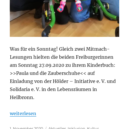
Was für ein Sonntag! Gleich zwei Mitmach-
Lesungen hielten die beiden Freiburgerinnen
am Sonntag 27.09.2020 zu ihrem Kinderbuch:
>>Paula und die Zauberschuhe<< auf
Einladung von der Hölder – Initiative e. V. und
Solidaria e. V. in den Lebensräumen in
Heilbronn.
„Paula und die Zauberschuhe – Eine tolle Doppell
weiterlesen
Veröffentlicht
Kategorien
1. November 2020
Aktuelles
,
Inklusion
,
Kultur
,