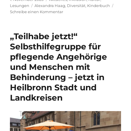
am
Schlagwörter
Lesungen
Alexandra Haag
,
Diversität
,
Kinderbuch
zu
Schreibe einen Kommentar
Paula
und
die
„Teilhabe jetzt!“
Zauberschuhe
–
Selbsthilfegruppe für
Eine
pflegende Angehörige
tolle
Doppellesung
und Menschen mit
unter
besonderen
Behinderung – jetzt in
Voraussetzungen
Heilbronn Stadt und
Landkreisen