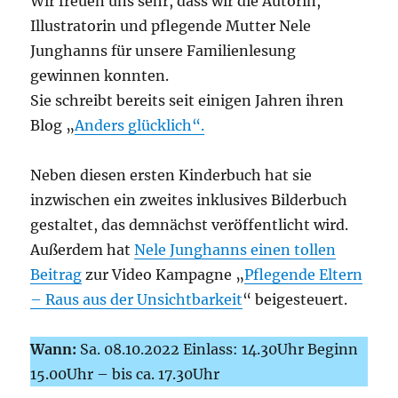
Wir freuen uns sehr, dass wir die Autorin,
Illustratorin und pflegende Mutter Nele
Junghanns für unsere Familienlesung
gewinnen konnten.
Sie schreibt bereits seit einigen Jahren ihren
Blog „
Anders glücklich“.
Neben diesen ersten Kinderbuch hat sie
inzwischen ein zweites inklusives Bilderbuch
gestaltet, das demnächst veröffentlicht wird.
Außerdem hat
Nele Junghanns einen tollen
Beitrag
zur Video Kampagne „
Pflegende Eltern
– Raus aus der Unsichtbarkeit
“ beigesteuert.
Wann:
Sa. 08.10.2022 Einlass: 14.30Uhr Beginn
15.00Uhr – bis ca. 17.30Uhr