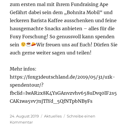
zum ersten mal mit ihrem Fundraising Ape
Gefährt dabei sein dem „Bohnita Mobil“ und
leckeren Barista Kaffee ausschenken und feine
hausgemachte Snacks anbieten – alles für die
Foxy Forschung! So genussvoll kann spenden
sein
Wir freuen uns auf Euch! Dürfen Sie
auch gerne weiter sagen und teilen!
Mehr infos:
https://foxg1deutschland.de/2019/05/31/u1k-
spendentour/?
fbclid=IwAR2x8K4YsGAnvzvhv658uDvq0IF2s5
CAK1wa5vv7njTlYd_5QfNTpbNByFs
Veröffentlicht
Kategorien
24. August 2019
Aktuelles
Schreibe einen
am
zu
Kommentar
U1k