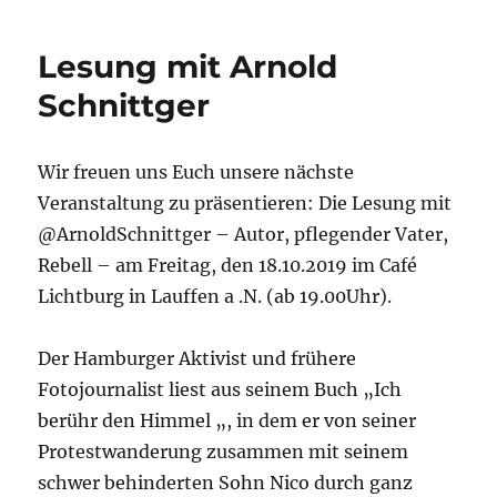
–
Spendentour
Lesung mit Arnold
–
FOXG
Schnittger
1
Deutschland
e.V.
Wir freuen uns Euch unsere nächste
Veranstaltung zu präsentieren: Die Lesung mit
@ArnoldSchnittger – Autor, pflegender Vater,
Rebell – am Freitag, den 18.10.2019 im Café
Lichtburg in Lauffen a .N. (ab 19.00Uhr).
Der Hamburger Aktivist und frühere
Fotojournalist liest aus seinem Buch „Ich
berühr den Himmel „, in dem er von seiner
Protestwanderung zusammen mit seinem
schwer behinderten Sohn Nico durch ganz