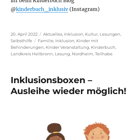
ihr beim Kinderbuch Blog
@
kinderbuch_inklusiv
(Instagram)
Veröffentlicht
Kategorien
20. April 2022
Aktuelles
,
Inklusion
,
Kultur
,
Lesungen
,
am
Schlagwörter
Selbsthilfe
Familie
,
Inklusion
,
Kinder mit
Behinderungen
,
Kinder Veranstaltung
,
Kinderbuch
,
Landkreis Heilbronn
,
Lesung
,
Nordheim
,
Teilhabe
Inklusionsboxen –
Ausleihe wieder möglich!