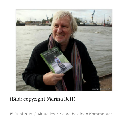
(Bild: copyright Marina Reff)
Veröffentlicht
Kategorien
zu
15. Juni 2019
Aktuelles
Schreibe einen Kommentar
am
Lesung
mit