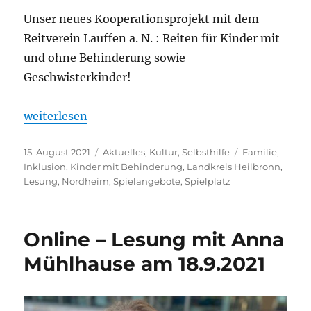
Unser neues Kooperationsprojekt mit dem
Reitverein Lauffen a. N. : Reiten für Kinder mit
und ohne Behinderung sowie
Geschwisterkinder!
„Neue inklusive Reitgruppe ab Herbst in Lauffen a. 
weiterlesen
Veröffentlicht
Kategorien
Schlagwörter
15. August 2021
Aktuelles
,
Kultur
,
Selbsthilfe
Familie
,
am
Inklusion
,
Kinder mit Behinderung
,
Landkreis Heilbronn
,
Lesung
,
Nordheim
,
Spielangebote
,
Spielplatz
Online – Lesung mit Anna
Mühlhause am 18.9.2021