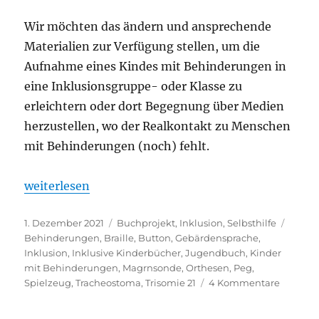
Wir möchten das ändern und ansprechende
Materialien zur Verfügung stellen, um die
Aufnahme eines Kindes mit Behinderungen in
eine Inklusionsgruppe- oder Klasse zu
erleichtern oder dort Begegnung über Medien
herzustellen, wo der Realkontakt zu Menschen
mit Behinderungen (noch) fehlt.
„Inklusionsboxen – Ausleihe wieder möglich!“
weiterlesen
Veröffentlicht
Kategorien
Schla
1. Dezember 2021
Buchprojekt
,
Inklusion
,
Selbsthilfe
am
Behinderungen
,
Braille
,
Button
,
Gebärdensprache
,
Inklusion
,
Inklusive Kinderbücher
,
Jugendbuch
,
Kinder
mit Behinderungen
,
Magrnsonde
,
Orthesen
,
Peg
,
zu
Spielzeug
,
Tracheostoma
,
Trisomie 21
4 Kommentare
Inklusi
–