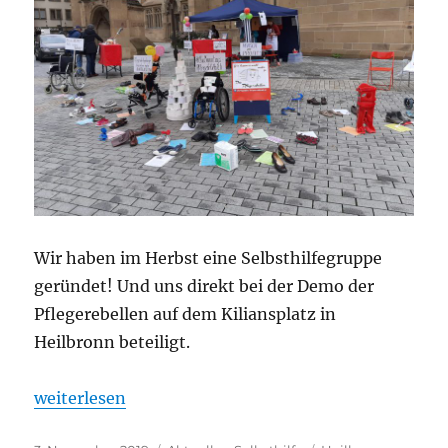
Wir haben im Herbst eine Selbsthilfegruppe
geründet! Und uns direkt bei der Demo der
Pflegerebellen auf dem Kiliansplatz in
Heilbronn beteiligt.
„„Teilhabe jetzt!“ Selbsthilfegruppe für pflegend
weiterlesen