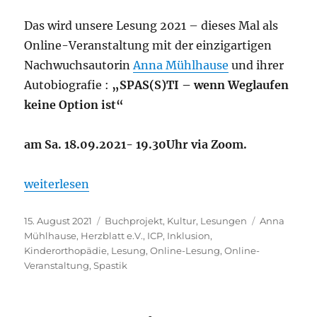
Das wird unsere Lesung 2021 – dieses Mal als
Online-Veranstaltung mit der einzigartigen
Nachwuchsautorin
Anna Mühlhause
und ihrer
Autobiografie :
„SPAS(S)TI – wenn Weglaufen
keine Option ist“
am Sa. 18.09.2021- 19.30Uhr via Zoom.
„Online – Lesung mit Anna Mühlhause am 18.9.202
weiterlesen
Veröffentlicht
Kategorien
Schlagwörte
15. August 2021
Buchprojekt
,
Kultur
,
Lesungen
Anna
am
Mühlhause
,
Herzblatt e.V.
,
ICP
,
Inklusion
,
Kinderorthopädie
,
Lesung
,
Online-Lesung
,
Online-
Veranstaltung
,
Spastik