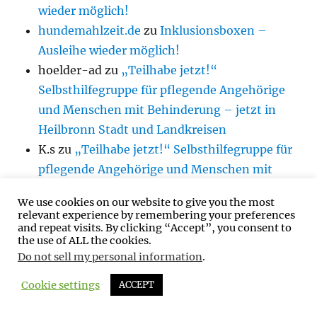
wieder möglich!
hundemahlzeit.de
zu
Inklusionsboxen –
Ausleihe wieder möglich!
hoelder-ad
zu
„Teilhabe jetzt!“
Selbsthilfegruppe für pflegende Angehörige
und Menschen mit Behinderung – jetzt in
Heilbronn Stadt und Landkreisen
K.s
zu
„Teilhabe jetzt!“ Selbsthilfegruppe für
pflegende Angehörige und Menschen mit
Behinderung – jetzt in Heilbronn Stadt und
We use cookies on our website to give you the most
Landkreisen
relevant experience by remembering your preferences
hoelder-ad
zu
Inklusionsboxen – Ausleihe
and repeat visits. By clicking “Accept”, you consent to
the use of ALL the cookies.
wieder möglich!
Do not sell my personal information
.
Cookie settings
ACCEPT