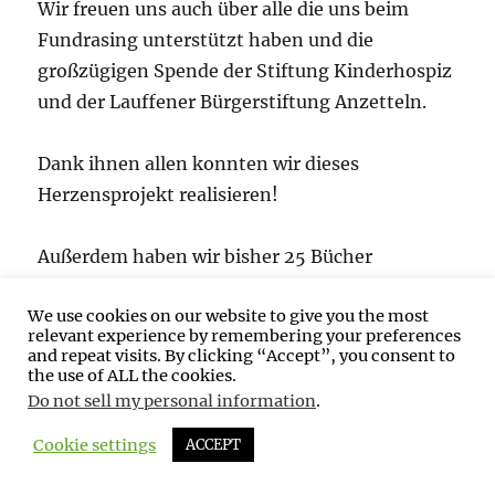
Wir freuen uns auch über alle die uns beim
Fundrasing unterstützt haben und die
großzügigen Spende der Stiftung Kinderhospiz
und der Lauffener Bürgerstiftung Anzetteln.
Dank ihnen allen konnten wir dieses
Herzensprojekt realisieren!
Außerdem haben wir bisher 25 Bücher
verschenkt an Kitas, Kindergärten und Schulen
We use cookies on our website to give you the most
in sowie rund um Lauffen am Neckar.
relevant experience by remembering your preferences
and repeat visits. By clicking “Accept”, you consent to
the use of ALL the cookies.
Jetzt hoffen wir die dritte Auflage finden
Do not sell my personal information
.
ebenso viel Nachfrage, denn wir sind in
Vorleistung für die Druckkosten gegangen.
Cookie settings
ACCEPT