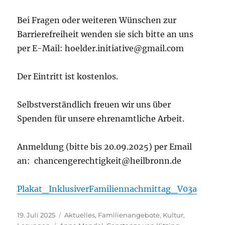
Bei Fragen oder weiteren Wünschen zur
Barrierefreiheit wenden sie sich bitte an uns
per E-Mail: hoelder.initiative@gmail.com
Der Eintritt ist kostenlos.
Selbstverständlich freuen wir uns über
Spenden für unsere ehrenamtliche Arbeit.
Anmeldung (bitte bis 20.09.2025) per Email
an: chancengerechtigkeit@heilbronn.de
Plakat_InklusiverFamiliennachmittag_V03a
Veröffentlicht
Kategorien
19. Juli 2025
Aktuelles
,
Familienangebote
,
Kultur
,