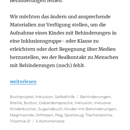
Behinderungen fehlen.
Wir möchten das ändern und ansprechende
Materialien zur Verfügung stellen, um die
Aufnahme eines Kindes mit Behinderungen in
eine Inklusionsgruppe- oder Klasse zu
erleichtern oder dort Begegnung über Medien
herzustellen, wo der Realkontakt zu Menschen
mit Behinderungen (noch) fehlt.
„Inklusionsboxen – Ausleihe wieder möglich!“
weiterlesen
Kategorien
Schlagwörter
Buchprojekt
,
Inklusion
,
Selbsthilfe
Behinderungen
,
Braille
,
Button
,
Gebärdensprache
,
Inklusion
,
Inklusive
Kinderbücher
,
Jugendbuch
,
Kinder mit Behinderungen
,
Magrnsonde
,
Orthesen
,
Peg
,
Spielzeug
,
Tracheostoma
,
zu
Trisomie 21
4 Kommentare
Inklusionsboxen