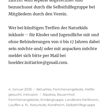
Eintritt wird separat abgerechnet und
bezuschusst durch die Selbsthilfegruppe bei
Mitgliedern durch den Verein.
Wer bei künftigen Treffen der Naturkids
inklusiv – für Kinder und Jugendliche mit und
ohne Behinderungen von 0 bis 17 Jahren dabei
sein möchte und/ oder mit anpacken möchte
meldet sich bitte per Mail bei
hoelder.initiative@gmail.com.
Veröffentlicht
Kategorien
4. Januar 2025
Aktuelles
,
Familienangebote
,
Helfer
am
Schlagwörter
gesucht
,
Inklusion
Alpakas
,
Bauernhof
,
Familienangebote
,
Kindergruppe
,
Landkreis Heilbronn
,
Lauffen a. N.
,
Naturkids
,
Nordheim
,
Selbsthilfegruppe