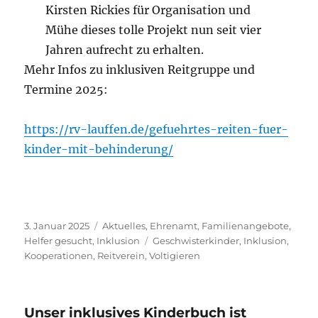
Kirsten Rickies für Organisation und
Mühe dieses tolle Projekt nun seit vier
Jahren aufrecht zu erhalten.
Mehr Infos zu inklusiven Reitgruppe und
Termine 2025:
https://rv-lauffen.de/gefuehrtes-reiten-fuer-
kinder-mit-behinderung/
Veröffentlicht
Kategorien
3. Januar 2025
Aktuelles
,
Ehrenamt
,
Familienangebote
,
am
Schlagwörter
Helfer gesucht
,
Inklusion
Geschwisterkinder
,
Inklusion
,
Kooperationen
,
Reitverein
,
Voltigieren
Unser inklusives Kinderbuch ist