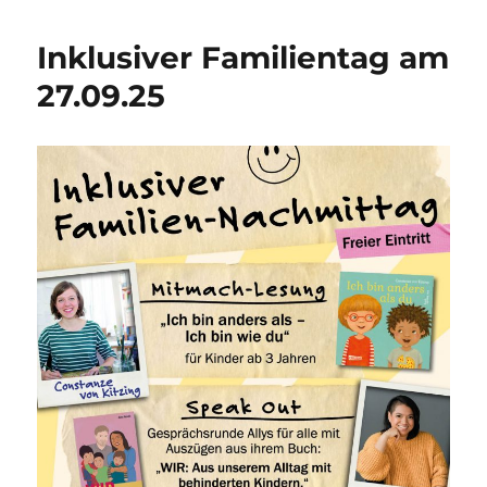
–
Ausleihe
Inklusiver Familientag am
wieder
möglich!
27.09.25