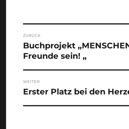
Beitragsnavigation
ZURÜCK
Buchprojekt „MENSCHEN
Vorheriger
Beitrag:
Freunde sein! „
WEITER
Erster Platz bei den He
Nächster
Beitrag: