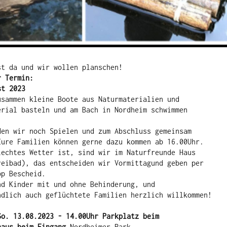
st da und wir wollen planschen! 
r Termin: 
st 2023 
usammen kleine Boote aus Naturmaterialien und 
erial basteln und am Bach in Nordheim schwimmen 
den wir noch Spielen und zum Abschluss gemeinsam 
Eure Familien können gerne dazu kommen ab 16.00Uhr.

lechtes Wetter ist, sind wir im Naturfreunde Haus 
reibad), das entscheiden wir Vormittagund geben per 
p Bescheid.

d Kinder mit und ohne Behinderung, und 
ndlich auch geflüchtete Familien herzlich willkommen! 

o. 13.08.2023 - 14.00Uhr Parkplatz beim 
haus beim Eingang 
Nordheimer Park
