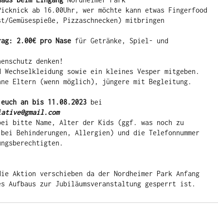
Picknick ab 16.00Uhr, wer möchte kann etwas Fingerfood 
st/Gemüsespieße, Pizzaschnecken) mitbringen

rag: 2.00€ pro Nase
 für Getränke, Spiel- und 


enschutz denken! 

d Wechselkleidung sowie ein kleines Vesper mitgeben. 

hne Eltern (wenn möglich), jüngere mit Begleitung. 

 euch an bis 11.08.2023 
bei 
iative@gmail.com
bei bitte Name, Alter der Kids (ggf. was noch zu 
 bei Behinderungen, Allergien) und die Telefonnummer 
die Aktion verschieben da der Nordheimer Park Anfang 
es Aufbaus zur Jubiläumsveranstaltung gesperrt ist. 