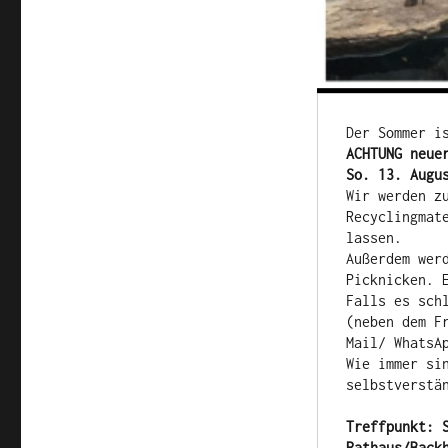
Der Sommer i
ACHTUNG neue
So. 13. Augu
Wir werden z
Recyclingmat
lassen. 

Außerdem wer
Picknicken. 
Falls es sch
(neben dem F
Mail/ WhatsAp
Wie immer sin
selbstverstä
Treffpunkt: S
Rathaus/Back