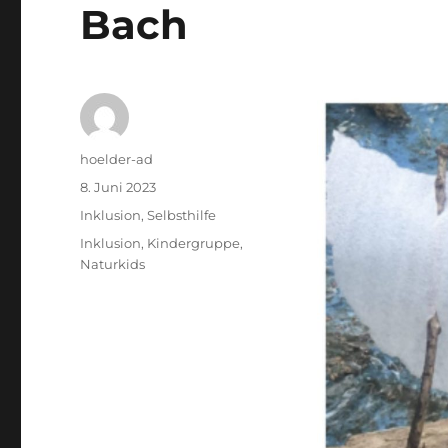
Bach
Autor
hoelder-ad
Veröffentlicht
8. Juni 2023
am
Kategorien
Inklusion
,
Selbsthilfe
Schlagwörter
Inklusion
,
Kindergruppe
,
Naturkids