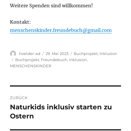
Weitere Spenden sind willkommen!
Kontakt:
menschenskinder.freundebuch@gmail.com
Autor
Veröffentlicht
Kategorien
hoelder-ad
29. Mai 2023
Buchprojekt
,
Inklusion
am
Schlagwörter
Buchprojekt
,
Freundebuch
,
Inklusion
,
MENSCHENSKINDER
Beitragsnavigation
ZURÜCK
Naturkids inklusiv starten zu
Vorheriger
Beitrag:
Ostern