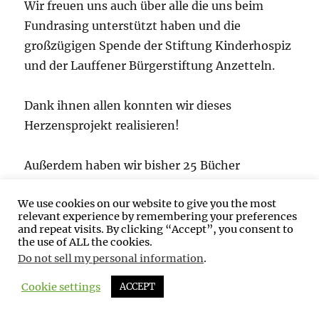
Wir freuen uns auch über alle die uns beim
Fundrasing unterstützt haben und die
großzügigen Spende der Stiftung Kinderhospiz
und der Lauffener Bürgerstiftung Anzetteln.
Dank ihnen allen konnten wir dieses
Herzensprojekt realisieren!
Außerdem haben wir bisher 25 Bücher
verschenkt an Kitas, Kindergärten und Schulen
We use cookies on our website to give you the most
in sowie rund um Lauffen am Neckar.
relevant experience by remembering your preferences
and repeat visits. By clicking “Accept”, you consent to
the use of ALL the cookies.
Jetzt hoffen wir die dritte Auflage finden
Do not sell my personal information
.
ebenso viel Nachfrage, denn wir sind in
Vorleistung für die Druckkosten gegangen.
Cookie settings
ACCEPT