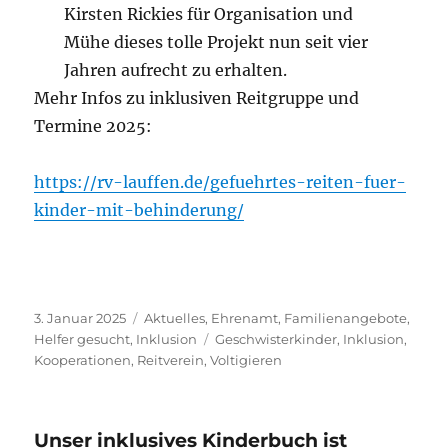
Kirsten Rickies für Organisation und
Mühe dieses tolle Projekt nun seit vier
Jahren aufrecht zu erhalten.
Mehr Infos zu inklusiven Reitgruppe und
Termine 2025:
https://rv-lauffen.de/gefuehrtes-reiten-fuer-
kinder-mit-behinderung/
Veröffentlicht
Kategorien
3. Januar 2025
Aktuelles
,
Ehrenamt
,
Familienangebote
,
am
Schlagwörter
Helfer gesucht
,
Inklusion
Geschwisterkinder
,
Inklusion
,
Kooperationen
,
Reitverein
,
Voltigieren
Unser inklusives Kinderbuch ist