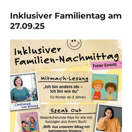
–
Ausleihe
Inklusiver Familientag am
wieder
möglich!
27.09.25