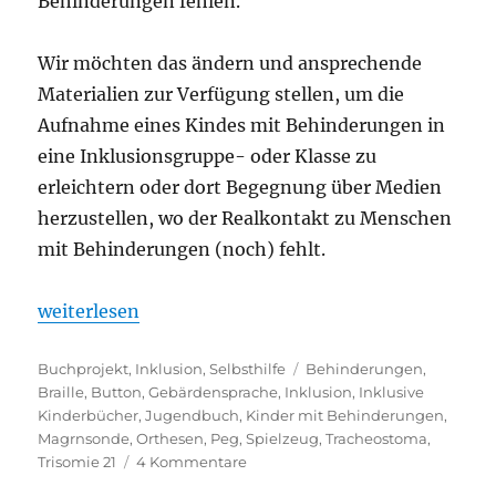
Behinderungen fehlen.
Wir möchten das ändern und ansprechende
Materialien zur Verfügung stellen, um die
Aufnahme eines Kindes mit Behinderungen in
eine Inklusionsgruppe- oder Klasse zu
erleichtern oder dort Begegnung über Medien
herzustellen, wo der Realkontakt zu Menschen
mit Behinderungen (noch) fehlt.
„Inklusionsboxen – Ausleihe wieder möglich!“
weiterlesen
Kategorien
Schlagwörter
Buchprojekt
,
Inklusion
,
Selbsthilfe
Behinderungen
,
Braille
,
Button
,
Gebärdensprache
,
Inklusion
,
Inklusive
Kinderbücher
,
Jugendbuch
,
Kinder mit Behinderungen
,
Magrnsonde
,
Orthesen
,
Peg
,
Spielzeug
,
Tracheostoma
,
zu
Trisomie 21
4 Kommentare
Inklusionsboxen