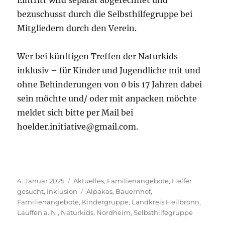
Eintritt wird separat abgerechnet und
bezuschusst durch die Selbsthilfegruppe bei
Mitgliedern durch den Verein.
Wer bei künftigen Treffen der Naturkids
inklusiv – für Kinder und Jugendliche mit und
ohne Behinderungen von 0 bis 17 Jahren dabei
sein möchte und/ oder mit anpacken möchte
meldet sich bitte per Mail bei
hoelder.initiative@gmail.com.
Veröffentlicht
Kategorien
4. Januar 2025
Aktuelles
,
Familienangebote
,
Helfer
am
Schlagwörter
gesucht
,
Inklusion
Alpakas
,
Bauernhof
,
Familienangebote
,
Kindergruppe
,
Landkreis Heilbronn
,
Lauffen a. N.
,
Naturkids
,
Nordheim
,
Selbsthilfegruppe