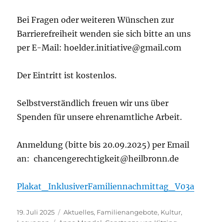
Bei Fragen oder weiteren Wünschen zur
Barrierefreiheit wenden sie sich bitte an uns
per E-Mail: hoelder.initiative@gmail.com
Der Eintritt ist kostenlos.
Selbstverständlich freuen wir uns über
Spenden für unsere ehrenamtliche Arbeit.
Anmeldung (bitte bis 20.09.2025) per Email
an: chancengerechtigkeit@heilbronn.de
Plakat_InklusiverFamiliennachmittag_V03a
Veröffentlicht
Kategorien
19. Juli 2025
Aktuelles
,
Familienangebote
,
Kultur
,