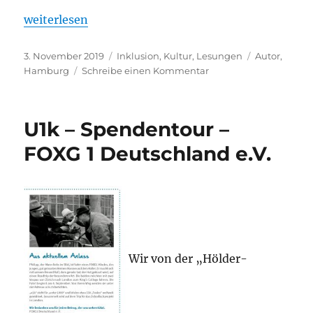
„Arnold Schnittger liest in der Lauffener Lichtburg
weiterlesen
Veröffentlicht
Kategorien
Schlagwörte
3. November 2019
Inklusion
,
Kultur
,
Lesungen
Autor
,
am
zu
Hamburg
Schreibe einen Kommentar
Arnold
Schnittger
liest
U1k – Spendentour –
in
der
FOXG 1 Deutschland e.V.
Lauffener
Lichtburg
Wir von der „Hölder-