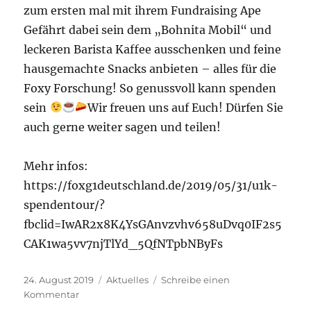
zum ersten mal mit ihrem Fundraising Ape
Gefährt dabei sein dem „Bohnita Mobil“ und
leckeren Barista Kaffee ausschenken und feine
hausgemachte Snacks anbieten – alles für die
Foxy Forschung! So genussvoll kann spenden
sein
Wir freuen uns auf Euch! Dürfen Sie
auch gerne weiter sagen und teilen!
Mehr infos:
https://foxg1deutschland.de/2019/05/31/u1k-
spendentour/?
fbclid=IwAR2x8K4YsGAnvzvhv658uDvq0IF2s5
CAK1wa5vv7njTlYd_5QfNTpbNByFs
Veröffentlicht
Kategorien
24. August 2019
Aktuelles
Schreibe einen
am
zu
Kommentar
U1k