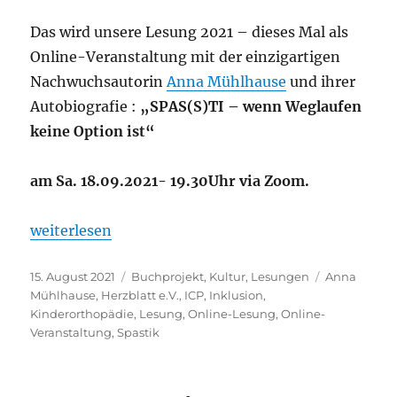
Das wird unsere Lesung 2021 – dieses Mal als
Online-Veranstaltung mit der einzigartigen
Nachwuchsautorin
Anna Mühlhause
und ihrer
Autobiografie :
„SPAS(S)TI – wenn Weglaufen
keine Option ist“
am Sa. 18.09.2021- 19.30Uhr via Zoom.
„Online – Lesung mit Anna Mühlhause am 18.9.202
weiterlesen
Veröffentlicht
Kategorien
Schlagwörte
15. August 2021
Buchprojekt
,
Kultur
,
Lesungen
Anna
am
Mühlhause
,
Herzblatt e.V.
,
ICP
,
Inklusion
,
Kinderorthopädie
,
Lesung
,
Online-Lesung
,
Online-
Veranstaltung
,
Spastik