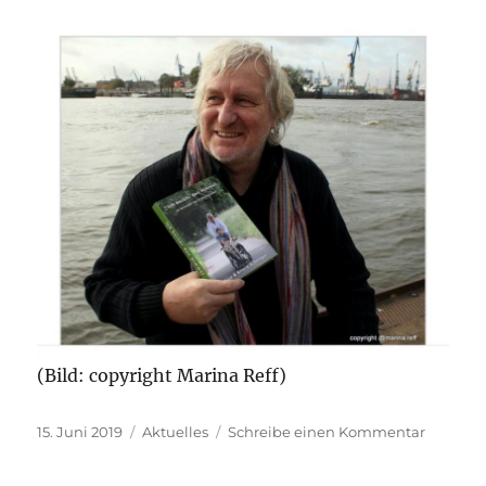
(Bild: copyright Marina Reff)
Veröffentlicht
Kategorien
zu
15. Juni 2019
Aktuelles
Schreibe einen Kommentar
am
Lesung
mit