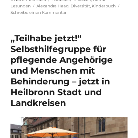
am
Schlagwörter
Lesungen
Alexandra Haag
,
Diversität
,
Kinderbuch
zu
Schreibe einen Kommentar
Paula
und
die
„Teilhabe jetzt!“
Zauberschuhe
–
Selbsthilfegruppe für
Eine
pflegende Angehörige
tolle
Doppellesung
und Menschen mit
unter
besonderen
Behinderung – jetzt in
Voraussetzungen
Heilbronn Stadt und
Landkreisen