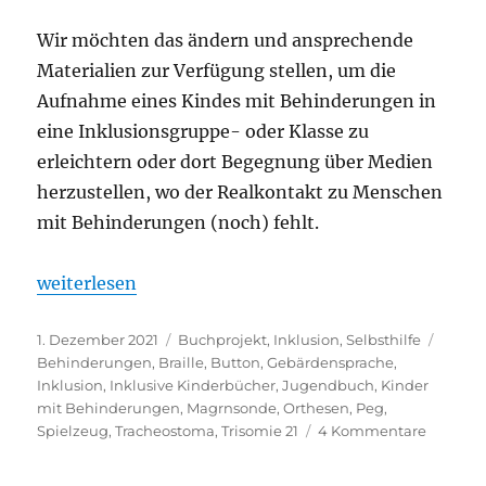
Wir möchten das ändern und ansprechende
Materialien zur Verfügung stellen, um die
Aufnahme eines Kindes mit Behinderungen in
eine Inklusionsgruppe- oder Klasse zu
erleichtern oder dort Begegnung über Medien
herzustellen, wo der Realkontakt zu Menschen
mit Behinderungen (noch) fehlt.
„Inklusionsboxen – Ausleihe wieder möglich!“
weiterlesen
Veröffentlicht
Kategorien
Schla
1. Dezember 2021
Buchprojekt
,
Inklusion
,
Selbsthilfe
am
Behinderungen
,
Braille
,
Button
,
Gebärdensprache
,
Inklusion
,
Inklusive Kinderbücher
,
Jugendbuch
,
Kinder
mit Behinderungen
,
Magrnsonde
,
Orthesen
,
Peg
,
zu
Spielzeug
,
Tracheostoma
,
Trisomie 21
4 Kommentare
Inklusi
–