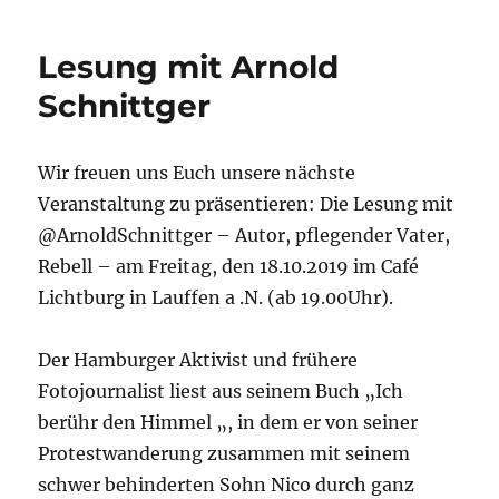
–
Spendentour
Lesung mit Arnold
–
FOXG
Schnittger
1
Deutschland
e.V.
Wir freuen uns Euch unsere nächste
Veranstaltung zu präsentieren: Die Lesung mit
@ArnoldSchnittger – Autor, pflegender Vater,
Rebell – am Freitag, den 18.10.2019 im Café
Lichtburg in Lauffen a .N. (ab 19.00Uhr).
Der Hamburger Aktivist und frühere
Fotojournalist liest aus seinem Buch „Ich
berühr den Himmel „, in dem er von seiner
Protestwanderung zusammen mit seinem
schwer behinderten Sohn Nico durch ganz