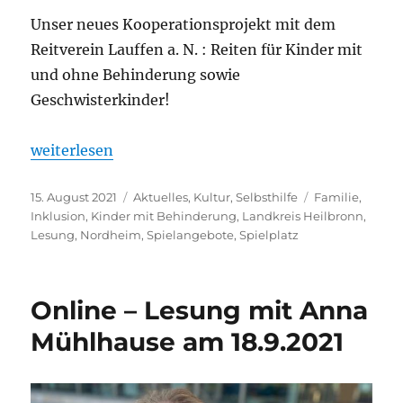
Unser neues Kooperationsprojekt mit dem
Reitverein Lauffen a. N. : Reiten für Kinder mit
und ohne Behinderung sowie
Geschwisterkinder!
„Neue inklusive Reitgruppe ab Herbst in Lauffen a. 
weiterlesen
Veröffentlicht
Kategorien
Schlagwörter
15. August 2021
Aktuelles
,
Kultur
,
Selbsthilfe
Familie
,
am
Inklusion
,
Kinder mit Behinderung
,
Landkreis Heilbronn
,
Lesung
,
Nordheim
,
Spielangebote
,
Spielplatz
Online – Lesung mit Anna
Mühlhause am 18.9.2021