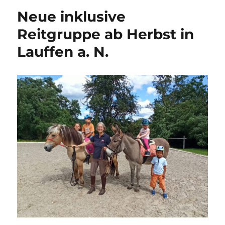
Ausleih
Neue inklusive
wieder
möglich
Reitgruppe ab Herbst in
Lauffen a. N.