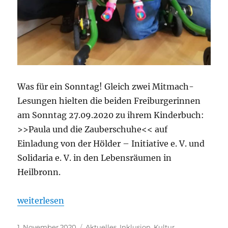
Was für ein Sonntag! Gleich zwei Mitmach-
Lesungen hielten die beiden Freiburgerinnen
am Sonntag 27.09.2020 zu ihrem Kinderbuch:
>>Paula und die Zauberschuhe<< auf
Einladung von der Hölder – Initiative e. V. und
Solidaria e. V. in den Lebensräumen in
Heilbronn.
„Paula und die Zauberschuhe – Eine tolle Doppell
weiterlesen
Veröffentlicht
Kategorien
1. November 2020
Aktuelles
,
Inklusion
,
Kultur
,