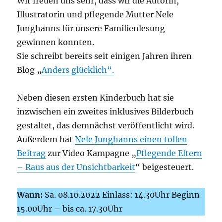
Wir freuen uns sehr, dass wir die Autorin,
Illustratorin und pflegende Mutter Nele
Junghanns für unsere Familienlesung
gewinnen konnten.
Sie schreibt bereits seit einigen Jahren ihren
Blog „
Anders glücklich“.
Neben diesen ersten Kinderbuch hat sie
inzwischen ein zweites inklusives Bilderbuch
gestaltet, das demnächst veröffentlicht wird.
Außerdem hat
Nele Junghanns einen tollen
Beitrag
zur Video Kampagne „
Pflegende Eltern
– Raus aus der Unsichtbarkeit
“ beigesteuert.
Wann:
Sa. 08.10.2022 Einlass: 14.30Uhr Beginn
15.00Uhr – bis ca. 17.30Uhr