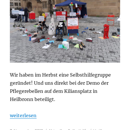
Wir haben im Herbst eine Selbsthilfegruppe
geründet! Und uns direkt bei der Demo der
Pflegerebellen auf dem Kiliansplatz in
Heilbronn beteiligt.
„„Teilhabe jetzt!“ Selbsthilfegruppe für pflegend
weiterlesen