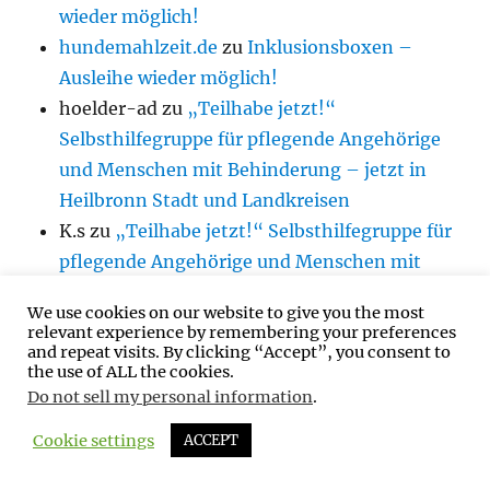
wieder möglich!
hundemahlzeit.de
zu
Inklusionsboxen –
Ausleihe wieder möglich!
hoelder-ad
zu
„Teilhabe jetzt!“
Selbsthilfegruppe für pflegende Angehörige
und Menschen mit Behinderung – jetzt in
Heilbronn Stadt und Landkreisen
K.s
zu
„Teilhabe jetzt!“ Selbsthilfegruppe für
pflegende Angehörige und Menschen mit
Behinderung – jetzt in Heilbronn Stadt und
We use cookies on our website to give you the most
Landkreisen
relevant experience by remembering your preferences
hoelder-ad
zu
Inklusionsboxen – Ausleihe
and repeat visits. By clicking “Accept”, you consent to
the use of ALL the cookies.
wieder möglich!
Do not sell my personal information
.
Cookie settings
ACCEPT