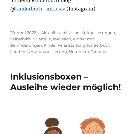
ihr beim Kinderbuch Blog
@
kinderbuch_inklusiv
(Instagram)
Veröffentlicht
Kategorien
20. April 2022
Aktuelles
,
Inklusion
,
Kultur
,
Lesungen
,
am
Schlagwörter
Selbsthilfe
Familie
,
Inklusion
,
Kinder mit
Behinderungen
,
Kinder Veranstaltung
,
Kinderbuch
,
Landkreis Heilbronn
,
Lesung
,
Nordheim
,
Teilhabe
Inklusionsboxen –
Ausleihe wieder möglich!