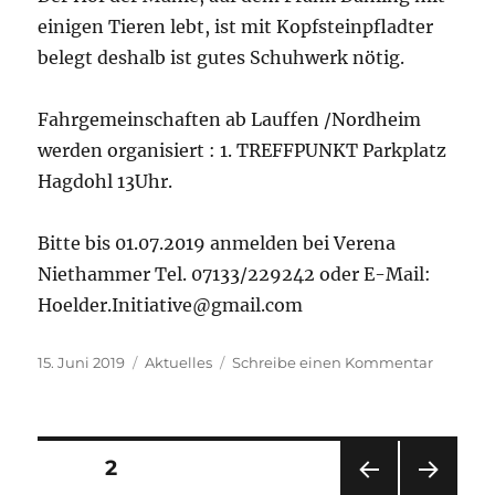
einigen Tieren lebt, ist mit Kopfsteinpfladter
belegt deshalb ist gutes Schuhwerk nötig.
Fahrgemeinschaften ab Lauffen /Nordheim
werden organisiert : 1. TREFFPUNKT Parkplatz
Hagdohl 13Uhr.
Bitte bis 01.07.2019 anmelden bei Verena
Niethammer Tel. 07133/229242 oder E-Mail:
Hoelder.Initiative@gmail.com
Veröffentlicht
Kategorien
zu
15. Juni 2019
Aktuelles
Schreibe einen Kommentar
am
Einladu
zum
Ausflug
von
Seitennummerierung
SEITE
2
Hölder