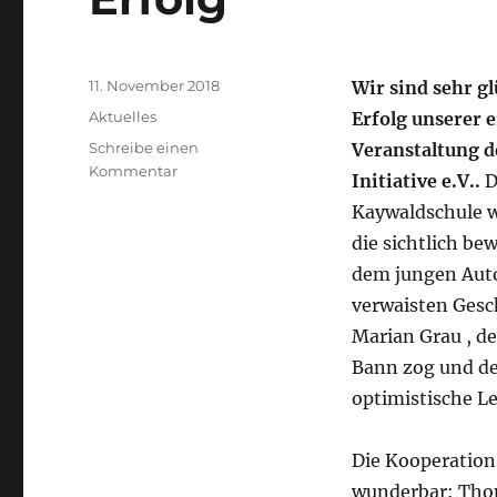
Veröffentlicht
11. November 2018
Wir sind sehr gl
am
Kategorien
Aktuelles
Erfolg unserer 
Schreibe einen
Veranstaltung d
zu
Kommentar
Initiative e.V..
D
Lesung
Kaywaldschule w
mit
Marian
die sichtlich be
Grau
dem jungen Aut
ein
verwaisten Gesc
voller
Erfolg
Marian Grau , de
Bann zog und d
optimistische Le
Die Kooperation
wunderbar: Thom