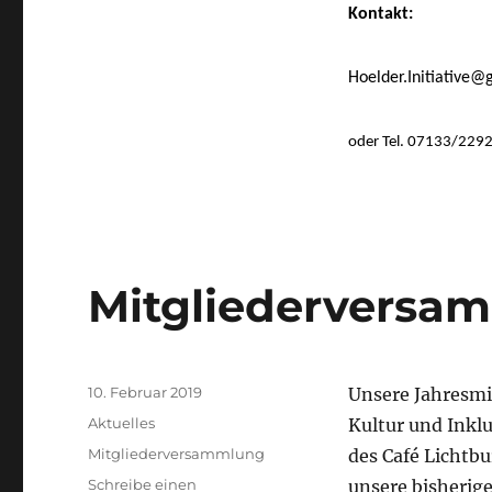
Kontakt:
Hoelder.Initiative
oder Tel. 07133/229
Mitgliederversa
Veröffentlicht
10. Februar 2019
Unsere Jahresmi
am
Kategorien
Aktuelles
Kultur und Inkl
Schlagwörter
Mitgliederversammlung
des Café Lichtbu
Schreibe einen
unsere bisherig