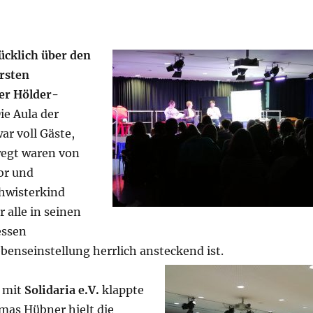
ücklich über d
en
ersten
er Hölder-
ie Aula der
ar voll Gäste,
wegt waren von
or und
hwisterkind
r alle in seinen
essen
benseinstellung herrlich ansteckend is
t.
 mit
Solidaria e.V.
klappte
as Hübner hielt die