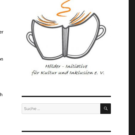
er
on
ch
SUCHEN
Suche
nach: