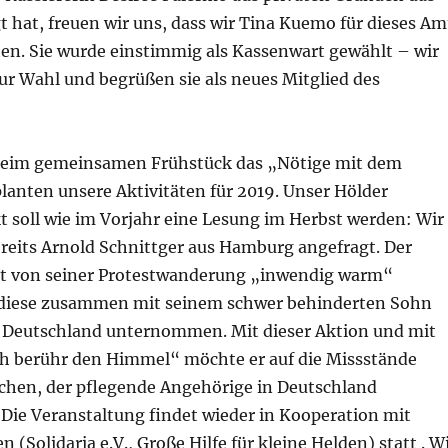
 hat, freuen wir uns, dass wir Tina Kuemo für dieses Am
n. Sie wurde einstimmig als Kassenwart gewählt – wir
zur Wahl und begrüßen sie als neues Mitglied des
beim gemeinsamen Frühstück das „Nötige mit dem
anten unsere Aktivitäten für 2019. Unser Hölder
 soll wie im Vorjahr eine Lesung im Herbst werden: Wir
ereits Arnold Schnittger aus Hamburg angefragt. Der
ist von seiner Protestwanderung „inwendig warm“
 diese zusammen mit seinem schwer behinderten Sohn
 Deutschland unternommen. Mit dieser Aktion und mit
h berühr den Himmel“ möchte er auf die Missstände
hen, der pflegende Angehörige in Deutschland
 Die Veranstaltung findet wieder in Kooperation mit
 (Solidaria e.V., Große Hilfe für kleine Helden) statt . W