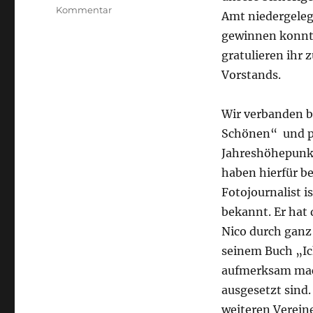
zu
Kommentar
Amt niedergelegt
Mitgliederversammlung
gewinnen konnte
2019
gratulieren ihr 
Vorstands.
Wir verbanden 
Schönen“ und pl
Jahreshöhepunkt
haben hierfür b
Fotojournalist 
bekannt. Er hat
Nico durch ganz
seinem Buch „Ic
aufmerksam mac
ausgesetzt sind.
weiteren Vereinen