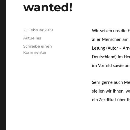
wanted!
Veröffentlicht
21. Februar 2019
Wir setzen uns die F
am
Kategorien
Aktuelles
aller Menschen am g
Schreibe einen
Lesung (Autor – Arn
zu
Kommentar
Deutschland) im Her
Ehrenamtliche
gesucht
im Vorfeld sowie am
–
Volunteers
wanted!
Sehr gerne auch Me
stellen wir Ihnen, 
ein Zertifikat über