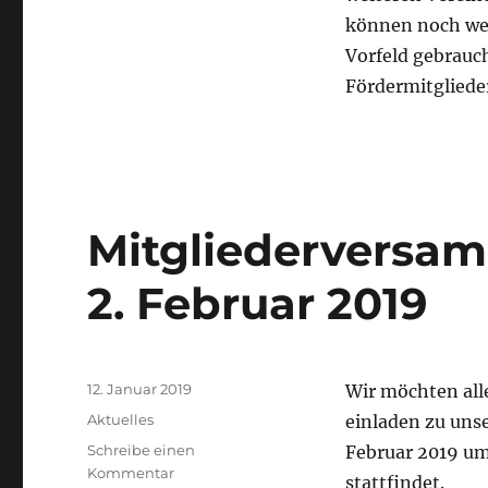
können noch wei
Vorfeld gebrauc
Fördermitglieder
Mitgliederversa
2. Februar 2019
Veröffentlicht
12. Januar 2019
Wir möchten alle
am
Kategorien
Aktuelles
einladen zu uns
Schreibe einen
Februar 2019 um 
zu
Kommentar
stattfindet.