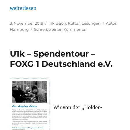
„Arnold Schnittger liest in der Lauffener Lichtburg
weiterlesen
Veröffentlicht
Kategorien
Schlagwörte
3. November 2019
Inklusion
,
Kultur
,
Lesungen
Autor
,
am
zu
Hamburg
Schreibe einen Kommentar
Arnold
Schnittger
liest
U1k – Spendentour –
in
der
FOXG 1 Deutschland e.V.
Lauffener
Lichtburg
Wir von der „Hölder-