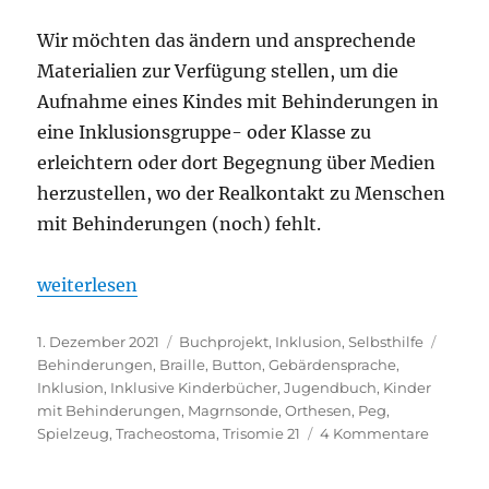
Wir möchten das ändern und ansprechende
Materialien zur Verfügung stellen, um die
Aufnahme eines Kindes mit Behinderungen in
eine Inklusionsgruppe- oder Klasse zu
erleichtern oder dort Begegnung über Medien
herzustellen, wo der Realkontakt zu Menschen
mit Behinderungen (noch) fehlt.
„Inklusionsboxen – Ausleihe wieder möglich!“
weiterlesen
Veröffentlicht
Kategorien
Schla
1. Dezember 2021
Buchprojekt
,
Inklusion
,
Selbsthilfe
am
Behinderungen
,
Braille
,
Button
,
Gebärdensprache
,
Inklusion
,
Inklusive Kinderbücher
,
Jugendbuch
,
Kinder
mit Behinderungen
,
Magrnsonde
,
Orthesen
,
Peg
,
zu
Spielzeug
,
Tracheostoma
,
Trisomie 21
4 Kommentare
Inklusi
–