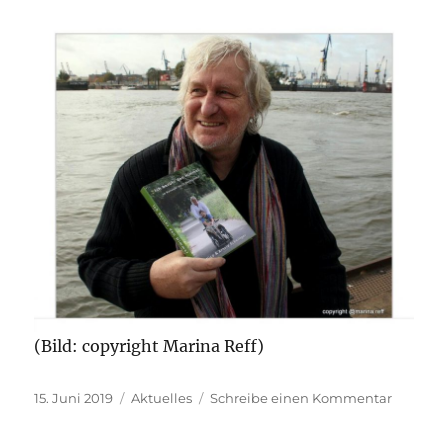
(Bild: copyright Marina Reff)
Veröffentlicht
Kategorien
zu
15. Juni 2019
Aktuelles
Schreibe einen Kommentar
am
Lesung
mit