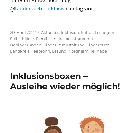
ihr beim Kinderbuch Blog
@
kinderbuch_inklusiv
(Instagram)
Veröffentlicht
Kategorien
20. April 2022
Aktuelles
,
Inklusion
,
Kultur
,
Lesungen
,
am
Schlagwörter
Selbsthilfe
Familie
,
Inklusion
,
Kinder mit
Behinderungen
,
Kinder Veranstaltung
,
Kinderbuch
,
Landkreis Heilbronn
,
Lesung
,
Nordheim
,
Teilhabe
Inklusionsboxen –
Ausleihe wieder möglich!