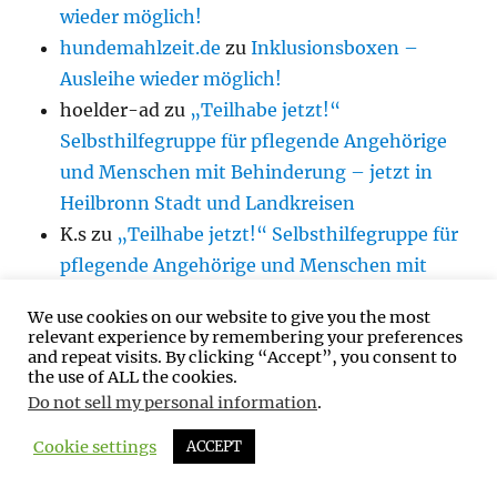
wieder möglich!
hundemahlzeit.de
zu
Inklusionsboxen –
Ausleihe wieder möglich!
hoelder-ad
zu
„Teilhabe jetzt!“
Selbsthilfegruppe für pflegende Angehörige
und Menschen mit Behinderung – jetzt in
Heilbronn Stadt und Landkreisen
K.s
zu
„Teilhabe jetzt!“ Selbsthilfegruppe für
pflegende Angehörige und Menschen mit
Behinderung – jetzt in Heilbronn Stadt und
We use cookies on our website to give you the most
Landkreisen
relevant experience by remembering your preferences
hoelder-ad
zu
Inklusionsboxen – Ausleihe
and repeat visits. By clicking “Accept”, you consent to
the use of ALL the cookies.
wieder möglich!
Do not sell my personal information
.
Cookie settings
ACCEPT