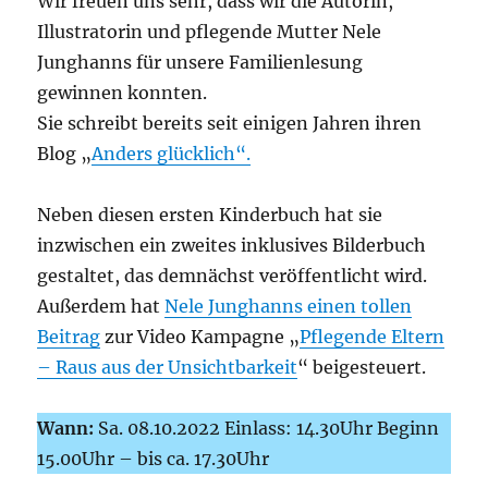
Wir freuen uns sehr, dass wir die Autorin,
Illustratorin und pflegende Mutter Nele
Junghanns für unsere Familienlesung
gewinnen konnten.
Sie schreibt bereits seit einigen Jahren ihren
Blog „
Anders glücklich“.
Neben diesen ersten Kinderbuch hat sie
inzwischen ein zweites inklusives Bilderbuch
gestaltet, das demnächst veröffentlicht wird.
Außerdem hat
Nele Junghanns einen tollen
Beitrag
zur Video Kampagne „
Pflegende Eltern
– Raus aus der Unsichtbarkeit
“ beigesteuert.
Wann:
Sa. 08.10.2022 Einlass: 14.30Uhr Beginn
15.00Uhr – bis ca. 17.30Uhr