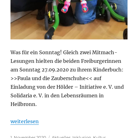
Was für ein Sonntag! Gleich zwei Mitmach-
Lesungen hielten die beiden Freiburgerinnen
am Sonntag 27.09.2020 zu ihrem Kinderbuch:
>>Paula und die Zauberschuhe<< auf
Einladung von der Hölder – Initiative e. V. und
Solidaria e. V. in den Lebensräumen in
Heilbronn.
„Paula und die Zauberschuhe – Eine tolle Doppell
weiterlesen
Veröffentlicht
Kategorien
1. November 2020
Aktuelles
,
Inklusion
,
Kultur
,