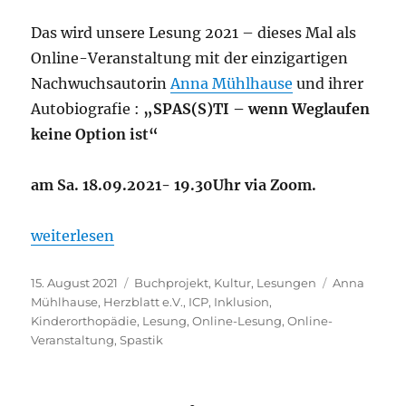
Das wird unsere Lesung 2021 – dieses Mal als
Online-Veranstaltung mit der einzigartigen
Nachwuchsautorin
Anna Mühlhause
und ihrer
Autobiografie :
„SPAS(S)TI – wenn Weglaufen
keine Option ist“
am Sa. 18.09.2021- 19.30Uhr via Zoom.
„Online – Lesung mit Anna Mühlhause am 18.9.202
weiterlesen
Veröffentlicht
Kategorien
Schlagwörte
15. August 2021
Buchprojekt
,
Kultur
,
Lesungen
Anna
am
Mühlhause
,
Herzblatt e.V.
,
ICP
,
Inklusion
,
Kinderorthopädie
,
Lesung
,
Online-Lesung
,
Online-
Veranstaltung
,
Spastik