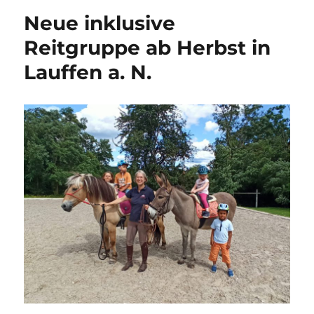
Ausleih
Neue inklusive
wieder
möglich
Reitgruppe ab Herbst in
Lauffen a. N.