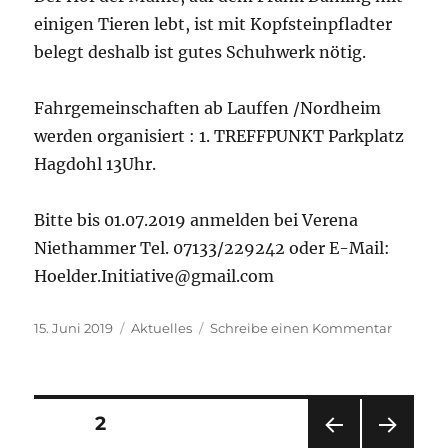
einigen Tieren lebt, ist mit Kopfsteinpfladter
belegt deshalb ist gutes Schuhwerk nötig.
Fahrgemeinschaften ab Lauffen /Nordheim
werden organisiert : 1. TREFFPUNKT Parkplatz
Hagdohl 13Uhr.
Bitte bis 01.07.2019 anmelden bei Verena
Niethammer Tel. 07133/229242 oder E-Mail:
Hoelder.Initiative@gmail.com
Veröffentlicht
Kategorien
zu
15. Juni 2019
Aktuelles
Schreibe einen Kommentar
am
Einladu
zum
Ausflug
von
Seitennummerierung
SEITE
2
Hölder