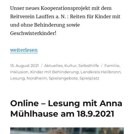
Unser neues Kooperationsprojekt mit dem
Reitverein Lauffen a. N. : Reiten für Kinder mit
und ohne Behinderung sowie
Geschwisterkinder!
„Neue inklusive Reitgruppe ab Herbst in Lauffen a. 
weiterlesen
Veröffentlicht
Kategorien
Schlagwörter
15. August 2021
Aktuelles
,
Kultur
,
Selbsthilfe
Familie
,
am
Inklusion
,
Kinder mit Behinderung
,
Landkreis Heilbronn
,
Lesung
,
Nordheim
,
Spielangebote
,
Spielplatz
Online – Lesung mit Anna
Mühlhause am 18.9.2021