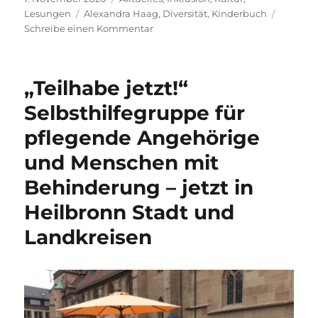
am
Schlagwörter
Lesungen
Alexandra Haag
,
Diversität
,
Kinderbuch
zu
Schreibe einen Kommentar
Paula
und
die
„Teilhabe jetzt!“
Zauberschuhe
–
Selbsthilfegruppe für
Eine
pflegende Angehörige
tolle
Doppellesung
und Menschen mit
unter
besonderen
Behinderung – jetzt in
Voraussetzungen
Heilbronn Stadt und
Landkreisen