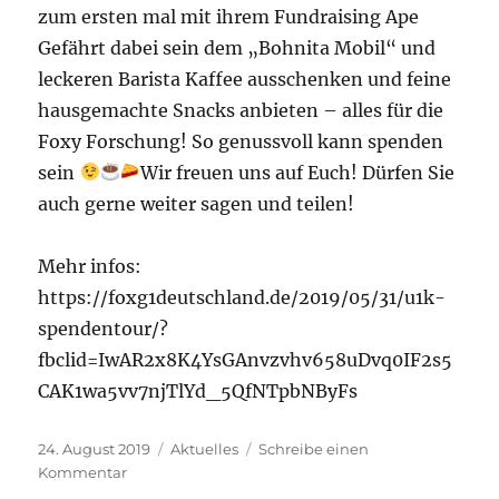
zum ersten mal mit ihrem Fundraising Ape
Gefährt dabei sein dem „Bohnita Mobil“ und
leckeren Barista Kaffee ausschenken und feine
hausgemachte Snacks anbieten – alles für die
Foxy Forschung! So genussvoll kann spenden
sein
Wir freuen uns auf Euch! Dürfen Sie
auch gerne weiter sagen und teilen!
Mehr infos:
https://foxg1deutschland.de/2019/05/31/u1k-
spendentour/?
fbclid=IwAR2x8K4YsGAnvzvhv658uDvq0IF2s5
CAK1wa5vv7njTlYd_5QfNTpbNByFs
Veröffentlicht
Kategorien
24. August 2019
Aktuelles
Schreibe einen
am
zu
Kommentar
U1k