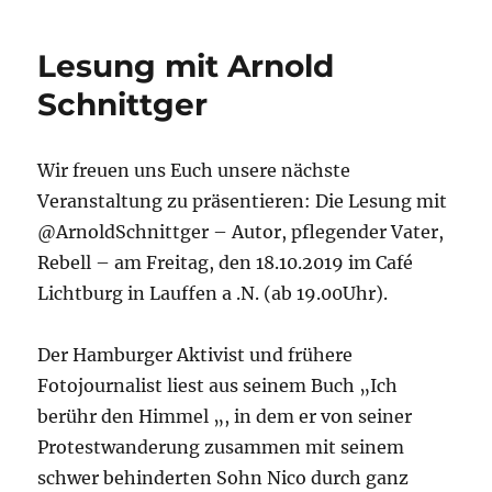
–
Spendentour
Lesung mit Arnold
–
FOXG
Schnittger
1
Deutschland
e.V.
Wir freuen uns Euch unsere nächste
Veranstaltung zu präsentieren: Die Lesung mit
@ArnoldSchnittger – Autor, pflegender Vater,
Rebell – am Freitag, den 18.10.2019 im Café
Lichtburg in Lauffen a .N. (ab 19.00Uhr).
Der Hamburger Aktivist und frühere
Fotojournalist liest aus seinem Buch „Ich
berühr den Himmel „, in dem er von seiner
Protestwanderung zusammen mit seinem
schwer behinderten Sohn Nico durch ganz