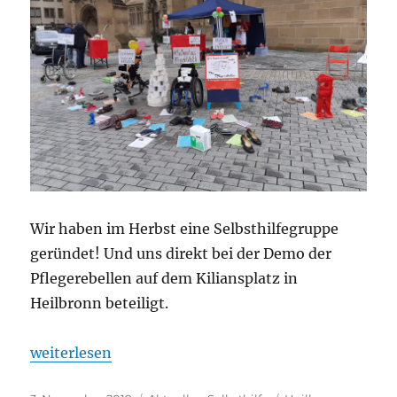
Wir haben im Herbst eine Selbsthilfegruppe
geründet! Und uns direkt bei der Demo der
Pflegerebellen auf dem Kiliansplatz in
Heilbronn beteiligt.
„„Teilhabe jetzt!“ Selbsthilfegruppe für pflegend
weiterlesen